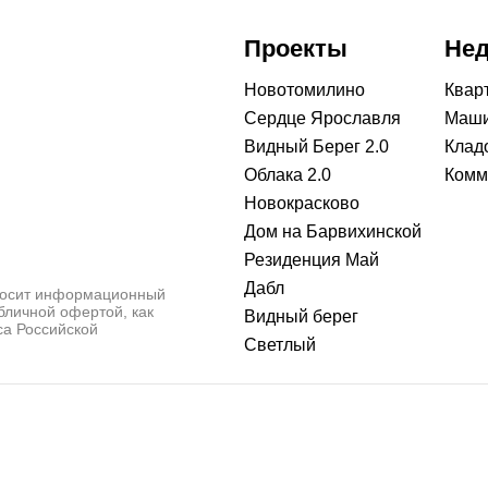
Проекты
Не
Новотомилино
Квар
Сердце Ярославля
Маши
Видный Берег 2.0
Клад
Облака 2.0
Комм
Новокрасково
Дом на Барвихинской
Резиденция Май
Дабл
носит информационный
убличной офертой, как
Видный берег
са Российской
Светлый