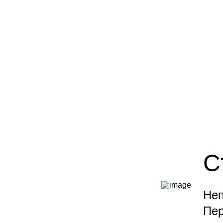
С
Неп
Пер