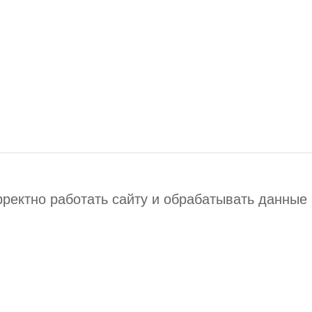
рректно работать сайту и обрабатывать данные
Узнайте
Динамика строите
жителями — вся 
телеграм-канале!
Подписаться