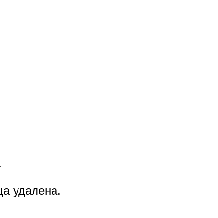
а
ца удалена.