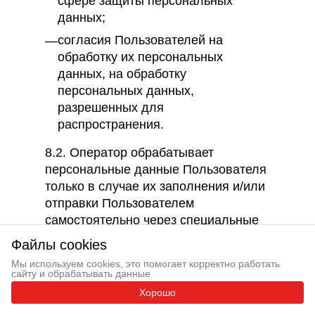
сфере защиты персональных
данных;
согласия Пользователей на
обработку их персональных
данных, на обработку
персональных данных,
разрешенных для
распространения.
8.2. Оператор обрабатывает
персональные данные Пользователя
только в случае их заполнения и/или
отправки Пользователем
самостоятельно через специальные
формы, расположенные на
Файлы cookies
сайте
https://3-red.com
или
Мы используем cookies, это помогает корректно работать
направленные Оператору
сайту и обрабатывать данные
посредством электронной почты.
Хорошо
Заполняя соответствующие формы