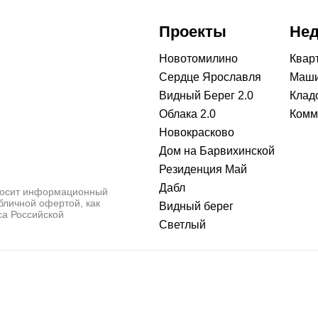
Проекты
Не
Новотомилино
Квар
Сердце Ярославля
Маши
Видный Берег 2.0
Клад
Облака 2.0
Комм
Новокрасково
Дом на Барвихинской
Резиденция Май
Дабл
носит информационный
убличной офертой, как
Видный берег
са Российской
Светлый