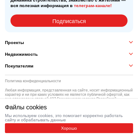
Динамика строительства, знакомство с жителями —
вся полезная информация в
телеграм-канале!
Подписаться
Проекты
Недвижимость
Покупателям
Политика конфиденциальности
Любая информация, представленная на сайте, носит информационный
характер и ни при каких условиях не является публичной офертой, как
она определена статьей 427 Гражданского кодекса Российской
Федерации
Файлы cookies
background
© ООО «Тройка РЭД» 2012 — 2026
Мы используем cookies, это помогает корректно работать
сайту и обрабатывать данные
Хорошо