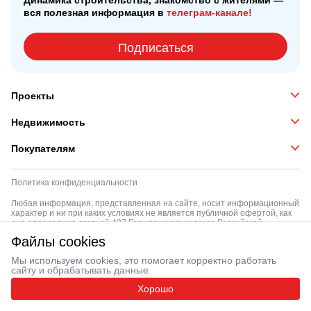
Динамика строительства, знакомство с жителями —
вся полезная информация в
телеграм-канале!
Подписаться
Проекты
Недвижимость
Покупателям
Политика конфиденциальности
Любая информация, представленная на сайте, носит информационный
характер и ни при каких условиях не является публичной офертой, как
она определена статьей 427 Гражданского кодекса Российской
Федерации
Файлы cookies
background
© ООО «Тройка РЭД» 2012 — 2026
Мы используем cookies, это помогает корректно работать
сайту и обрабатывать данные
Хорошо