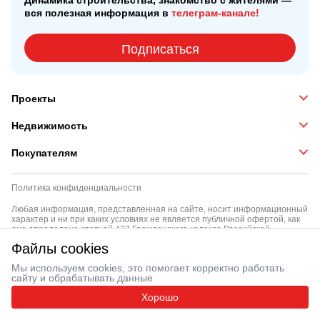
Динамика строительства, знакомство с жителями —
вся полезная информация в
телеграм-канале!
Подписаться
Проекты
Недвижимость
Покупателям
Политика конфиденциальности
Любая информация, представленная на сайте, носит информационный
характер и ни при каких условиях не является публичной офертой, как
она определена статьей 427 Гражданского кодекса Российской
Федерации
Файлы cookies
background
© ООО «Тройка РЭД» 2012 — 2026
Мы используем cookies, это помогает корректно работать
сайту и обрабатывать данные
Хорошо