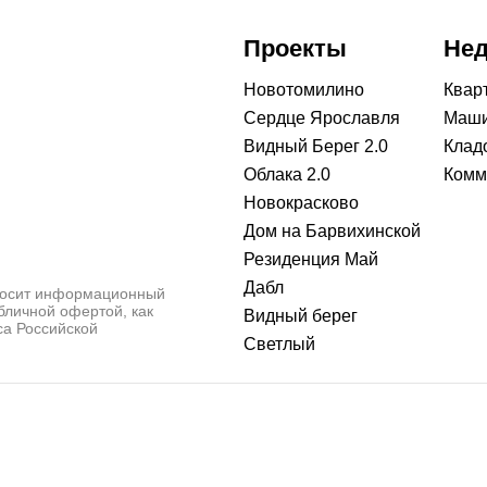
Проекты
Не
Новотомилино
Квар
Сердце Ярославля
Маши
Видный Берег 2.0
Клад
Облака 2.0
Комм
Новокрасково
Дом на Барвихинской
Резиденция Май
Дабл
носит информационный
убличной офертой, как
Видный берег
са Российской
Светлый