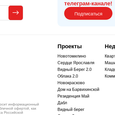
телеграм-канале!
Подписаться
Проекты
Не
Новотомилино
Квар
Сердце Ярославля
Маши
Видный Берег 2.0
Клад
Облака 2.0
Комм
Новокрасково
Дом на Барвихинской
Резиденция Май
Дабл
носит информационный
убличной офертой, как
Видный берег
са Российской