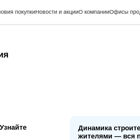
ловия покупки
Новости и акции
О компании
Офисы про
ия
Узнайте
Динамика строите
жителями — вся 