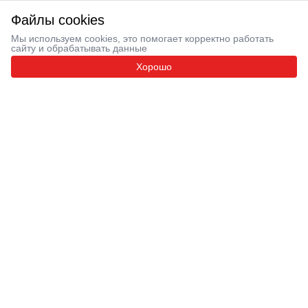
Файлы cookies
Мы используем cookies, это помогает корректно работать
сайту и обрабатывать данные
Хорошо
Новые проекты уже в этом году Узнайте первыми о
старте продаж!
Динамика строительства, знакомство с жителями —
вся полезная информация в
телеграм-канале!
Подписаться
Проекты